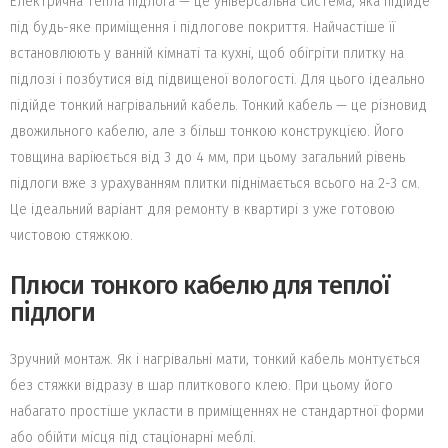
Електрична тепла підлога — це універсальна система, яка підійде
під будь-яке приміщення і підлогове покриття. Найчастіше її
встановлюють у ванній кімнаті та кухні, щоб обігріти плитку на
підлозі і позбутися від підвищеної вологості. Для цього ідеально
підійде тонкий нагрівальний кабель. Тонкий кабель — це різновид
двожильного кабелю, але з більш тонкою конструкцією. Його
товщина варіюється від 3 до 4 мм, при цьому загальний рівень
підлоги вже з урахуванням плитки піднімається всього на 2-3 см.
Це ідеальний варіант для ремонту в квартирі з уже готовою
чистовою стяжкою.
Плюси тонкого кабелю для теплої
підлоги
Зручний монтаж. Як і нагрівальні мати, тонкий кабель монтується
без стяжки відразу в шар плиткового клею. При цьому його
набагато простіше укласти в приміщеннях не стандартної форми
або обійти місця під стаціонарні меблі.