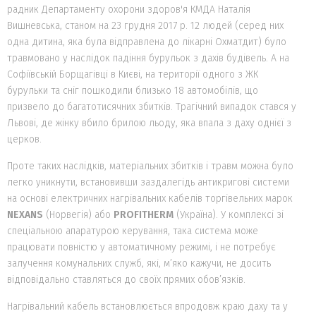
радник Департаменту охорони здоров'я КМДА Наталія
Вишневська, станом на 23 грудня 2017 р. 12 людей (серед них
одна дитина, яка була відправлена до лікарні Охматдит) було
травмовано у наслідок падіння бурульок з дахів будівель. А на
Софіївській Борщагівці в Києві, на території одного з ЖК
бурульки та сніг пошкодили близько 18 автомобілів, що
призвело до багатотисячних збитків. Трагічний випадок стався у
Львові, де жінку вбило брилою льоду, яка впала з даху однієї з
церков.
Проте таких наслідків, матеріальних збитків і травм можна було
легко уникнути, встановивши заздалегідь антикригові системи
на основі електричних нагрівальних кабелів торгівельних марок
NEXANS
(Норвегія) або
PROFITHERM
(Україна). У комплексі зі
спеціальною апаратурою керування, така система може
працювати повністю у автоматичному режимі, і не потребує
залучення комунальних служб, які, м’яко кажучи, не досить
відповідально ставляться до своїх прямих обов’язків.
Нагрівальний кабель встановлюється впродовж краю даху та у