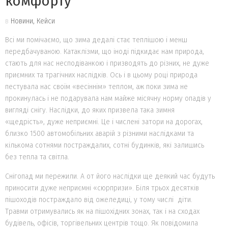
комфорту
в
Новини, Кейси
Всі ми помічаємо, що зима дедалі стає теплішою і менш
передбачуваною. Катаклізми, що іноді підкидає нам природа,
стають для нас несподіванкою і призводять до різних, не дуже
приємних та трагічних наслідків. Ось і в цьому році природа
пестувала нас своїм «весіннім» теплом, аж поки зима не
прокинулась і не подарувала нам майже місячну норму опадів у
вигляді снігу. Наслідки, до яких призвела така зимня
«щедрість», дуже неприємні. Це і числені затори на дорогах,
близко 1500 автомобільних аварій з різними наслідками та
кількома сотнями постраждалих, сотні будинків, які залишись
без тепла та світла.
Снігопад ми пережили. А от його наслідки ще деякий час будуть
приносити дуже неприємні «сюрпризи». Біля трьох десятків
пішоходів постраждало від ожеледиці, у тому числі діти.
Травми отримувались як на пішохідних зонах, так і на сходах
будівель, офісів, торгівельних центрів тощо. Як повідомила