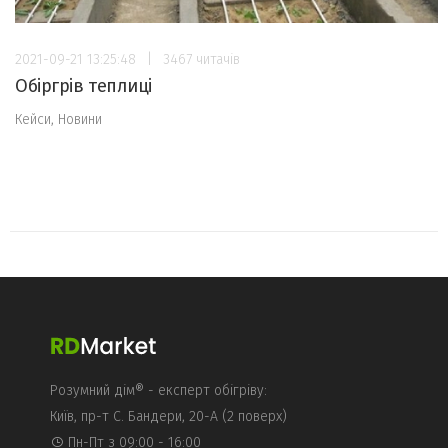
2021-09-21 13:25:48
|
3467 читачів
Обіргрів теплиці
Кейси
,
Новини
Розумний дім® - експерт обігріву:
Київ, пр-т С. Бандери, 20-А (2 поверх)
Пн-Пт з 09:00 - 16:00