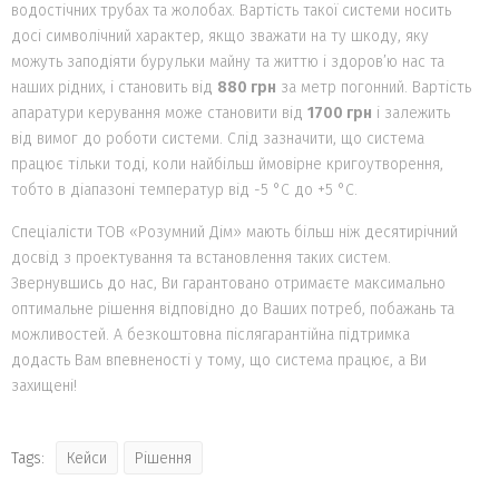
водостічних трубах та жолобах. Вартість такої системи носить
досі символічний характер, якщо зважати на ту шкоду, яку
можуть заподіяти бурульки майну та життю і здоров’ю нас та
наших рідних, і становить від
880 грн
за метр погонний. Вартість
апаратури керування може становити від
1700 грн
і залежить
від вимог до роботи системи. Слід зазначити, що система
працює тільки тоді, коли найбільш ймовірне кригоутворення,
тобто в діапазоні температур від -5 °С до +5 °С.
Спеціалісти ТОВ «Розумний Дім» мають більш ніж десятирічний
досвід з проектування та встановлення таких систем.
Звернувшись до нас, Ви гарантовано отримаєте максимально
оптимальне рішення відповідно до Ваших потреб, побажань та
можливостей. А безкоштовна післягарантійна підтримка
додасть Вам впевненості у тому, що система працює, а Ви
захищені!
Tags:
Кейси
Рішення