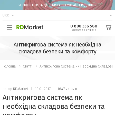
БЕЗКОШТОВНА ДОСТАВКА ПО УКРАЇНІ ВІД 1000₴
UKR
0 800 336 580
Безкоштовно в Україні
Антикригова система як необхідна
складова безпеки та комфорту
Головна
Статті
Антикригова Система Як Необхідна Складова
автор
RDMarket
|
10.01.2017
|
1647 читачів
Антикригова система як
необхідна складова безпеки та