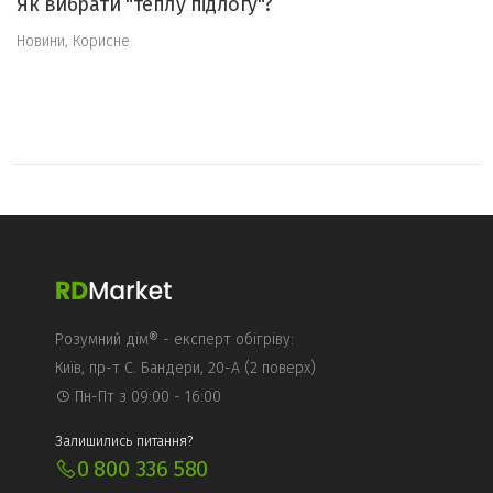
Як вибрати "теплу підлогу"?
Новини
,
Корисне
Розумний дім® - експерт обігріву:
Київ, пр-т С. Бандери, 20-А (2 поверх)
Пн-Пт з 09:00 - 16:00
Залишились питання?
0 800 336 580