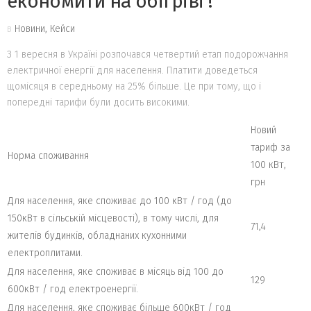
економити на обігріві !
в
Новини, Кейси
З 1 вересня в Україні розпочався четвертий етап подорожчання
електричної енергії для населення. Платити доведеться
щомісяця в середньому на 25% більше. Це при тому, що і
попередні тарифи були досить високими.
Новий
тариф за
Норма споживання
100 кВт,
грн
Для населення, яке споживає до 100 кВт / год (до
150кВт в сільській місцевості), в тому числі, для
71,4
жителів будинків, обладнаних кухонними
електроплитами.
Для населення, яке споживає в місяць від 100 до
129
600кВт / год електроенергії.
Для населення, яке споживає більше 600кВт / год