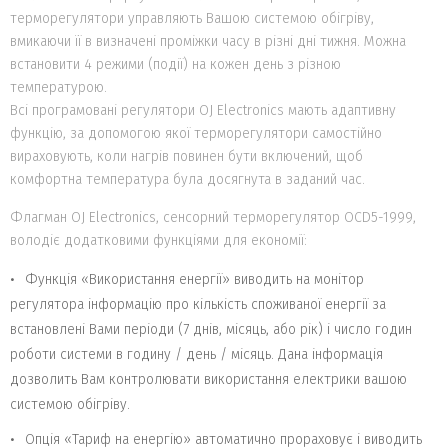
терморегулятори управляють Вашою системою обігріву,
вмикаючи її в визначені проміжки часу в різні дні тижня. Можна
встановити 4 режими (події) на кожен день з різною
температурою.
Всі програмовані регулятори OJ Electronics мають адаптивну
функцію, за допомогою якої терморегулятори самостійно
вираховують, коли нагрів повинен бути включений, щоб
комфортна температура була досягнута в заданий час.
Флагман OJ Electronics, сенсорний терморегулятор OCD5-1999,
володіє додатковими функціями для економії:
Функція «Використання енергії» виводить на монітор
регулятора інформацію про кількість споживаної енергії за
встановлені Вами періоди (7 днів, місяць, або рік) і число годин
роботи системи в годину / день / місяць. Дана інформація
дозволить Вам контролювати використання електрики вашою
системою обігріву.
Опція «Тариф на енергію» автоматично прораховує і виводить