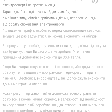
163,8
електроенергії на протязі місяця.
Тариф для багатодітних сімей, дитячих будинків
сімейного типу, сімей з прийомних дітьми, незалежно
71,4
від обсягу споживання електроенергії.
Підвищення тарифів, особливо перед опалювальним сезоном,
змушує ще раз задуматися: як можна економити на обігріві?
В першу чергу, необхідно утеплити стіни, двері, вікна, підлогу та
дах будинку, якщо Ви цього ще не зробили. Утеплення
приміщення допомагає економити до 30% тепла.
Якщо Ви використовуєте в якості основного, або додаткового
обігріву теплу підлогу – програмовані терморегулятори із
лінійки OJ Electronics, виробництва Данії, допоможуть економити
до 40% витрат на опалення.
Кожен регулятор даної лінійки допоможе точно управляти
обігрівом в кожній кімнаті окремо, в залежності від необхідності
та часу вашого в ній перебування. Для створення оптимального
теплового комфорту з мінімальними енергозатратами,