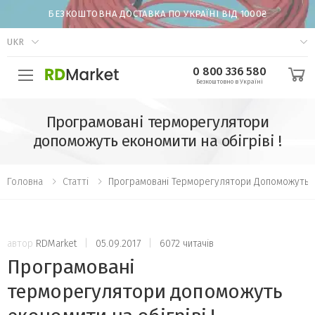
БЕЗКОШТОВНА ДОСТАВКА ПО УКРАЇНІ ВІД 1000₴
UKR
0 800 336 580
Безкоштовно в Україні
Програмовані терморегулятори
допоможуть економити на обігріві !
Головна
Статті
Програмовані Терморегулятори Допоможуть Ек
автор
RDMarket
|
05.09.2017
|
6072 читачів
Програмовані
терморегулятори допоможуть