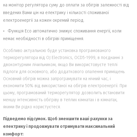
на монітор регулятора суму до оплати за обігрів залежності від
введених Вами цін на електрику і кількості споживаної
електроенергії за кожен окремий період.
Функція Eсо автоматично знижує споживання енергії, коли
немає необхідності в обігріві приміщення.
Особливо актуальною буде установка програмованого
терморегулятора від OJ Electronics, OCD5-1999, в поєднанні з
двоконтурним лічильником, якщо Ви використовуєте теплі
підлоги для основного, або додаткового опалення приміщень.
Основний обігрів можна запрограмувати на нічний час, і
економити 50% від використаної на обігрів електроенергії. При
цьому, програмований терморегулятор дозволить встановити
меншу інтенсивність обігріву в теплих кімнатах і в кімнатах,
якими Ви рідко користуєтеся.
Підведемо підсумок. Щоб зменшити ваші рахунки за
електрику і продовжувати отримувати максимальний
комфорт: