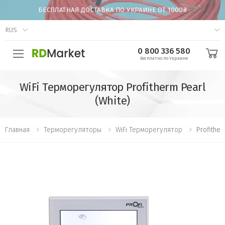
БЕСПЛАТНАЯ ДОСТАВКА ПО УКРАИНЕ ОТ 1000₴
RUS
0 800 336 580
Бесплатно по Украине
WiFi Терморегулятор Profitherm Peаrl
(White)
Главная
Терморегуляторы
WiFi Терморегулятор
Profither